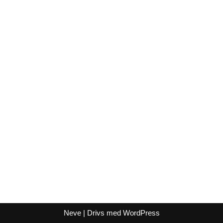
Neve
| Drivs med
WordPress