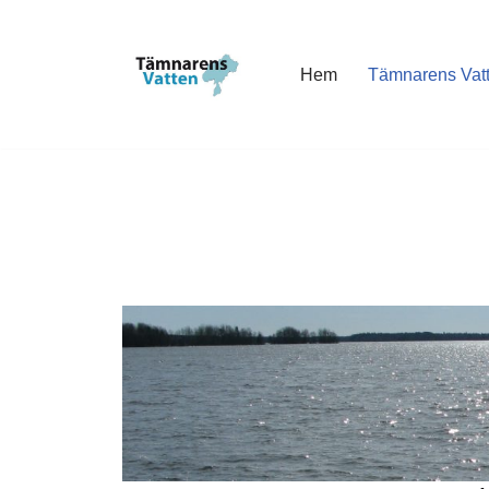
Hoppa
Hem
Tämnarens Vat
till
innehåll