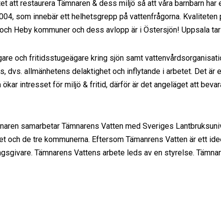
 att restaurera Tämnaren & dess miljö så att våra barnbarn har en 
2004, som innebär ett helhetsgrepp på vattenfrågorna. Kvaliteten 
s och Heby kommuner och dess avlopp är i Östersjön! Uppsala tar
gare och fritidsstugeägare kring sjön samt vattenvårdsorganisa
s, dvs. allmänhetens delaktighet och inflytande i arbetet. Det är et
å ökar intresset för miljö & fritid, därför är det angeläget att be
ämnaren samarbetar Tämnarens Vatten med Sveriges Lantbruksunive
 och de tre kommunerna. Eftersom Tämanrens Vatten är ett ideellt
gsgivare. Tämnarens Vattens arbete leds av en styrelse. Tämnare