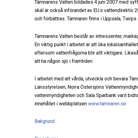
Tämnarens Vatten bildades 4 juni 2007 med syftet
skäl är också införandet av EU:s vattendirektiv 
och förbättras. Tämnaren finns i Uppsala, Tierp
Tämnarens Vatten består av intressenter, markä
En viktig punkt i arbetet är att öka lokalsamhället
eftersom vattenfrågorna blir allt viktigare. Likas
att ha någon sjö i framtiden.
I arbetet med att vårda, utveckla och bevara T
Länsstyrelsen, Norra Östersjöns Vattenmyndighet
vattenmyndigheten och Sala Sparbank varit bidra
innehållet i webbplatsen
www.tamnaren.se
.
Bakgrund