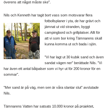
överens att något måste ske”.
Nils och Kenneth har tagit bort vass som
motsvarar flera
fotbollsplaner i yta, de har grävt och
jämnat ut vid stranden, byggt
campingbord och grillplatser. Allt för
att vi som bor kring Tämnarens skall
kunna komma ut och bada i sjön.
”Vi har lagt ut 30 kubik sand och även
sandat vägen ner” berättade Nils. ”Vi
har även ett antal båtpalser som vi hyr ut för 200 kronor för en
sommar”.
”Mer sand är på väg, men sen är våra slantar slut” avslutade
Nils.
Tämnarens Vatten har satsats 10.000 kronor på projektet,